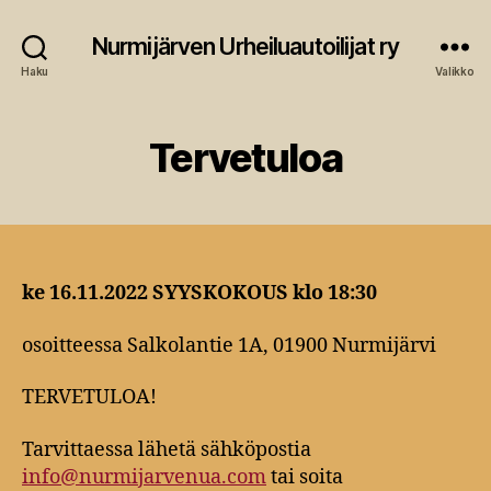
Nurmijärven Urheiluautoilijat ry
Haku
Valikko
Tervetuloa
ke 16.11.2022 SYYSKOKOUS klo 18:30
osoitteessa Salkolantie 1A, 01900 Nurmijärvi
TERVETULOA!
Tarvittaessa lähetä sähköpostia
info@nurmijarvenua.com
tai soita