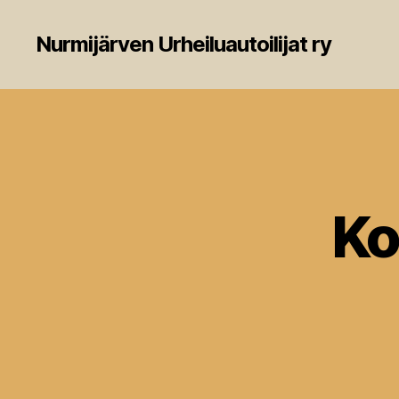
Nurmijärven Urheiluautoilijat ry
Ko