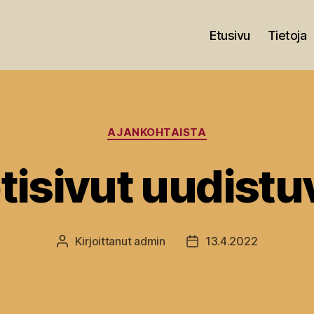
Etusivu
Tietoja
Kategoriat
AJANKOHTAISTA
tisivut uudistu
Kirjoittanut
admin
13.4.2022
Kirjoittaja
Julkaisupäivämäärä