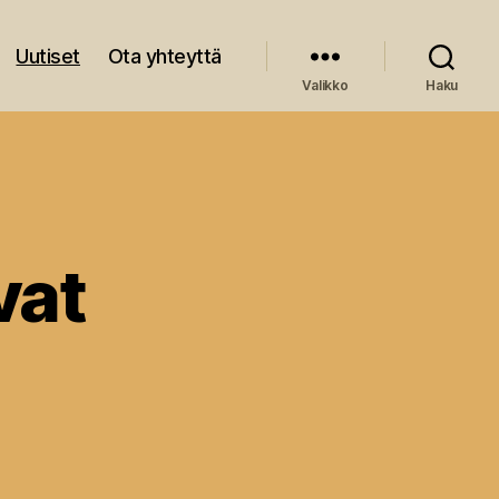
Uutiset
Ota yhteyttä
Valikko
Haku
vat